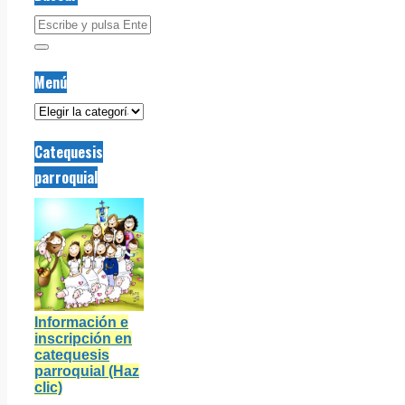
Menú
Menú
Catequesis
parroquial
Información e
inscripción en
catequesis
parroquial (Haz
clic)