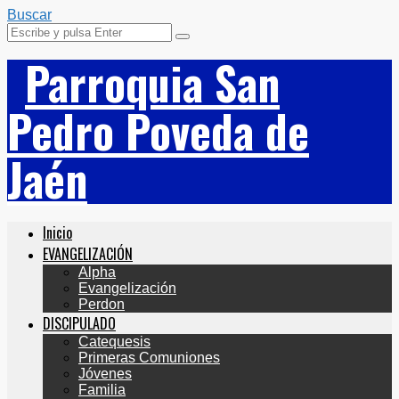
Buscar
Parroquia San
Pedro Poveda de
Jaén
Inicio
EVANGELIZACIÓN
Alpha
Evangelización
Perdon
DISCIPULADO
Catequesis
Primeras Comuniones
Jóvenes
Familia