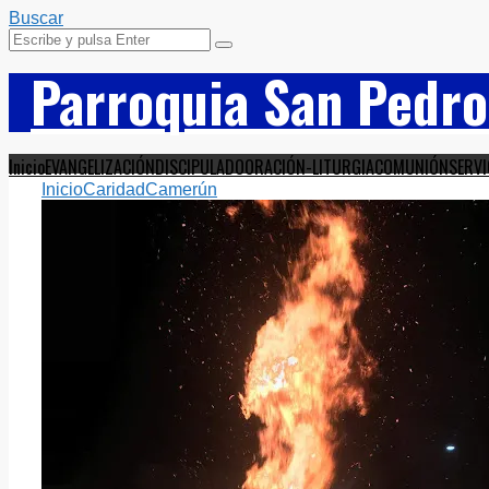
Buscar
Parroquia San Pedro
Inicio
EVANGELIZACIÓN
DISCIPULADO
ORACIÓN-LITURGIA
COMUNIÓN
SERVI
Inicio
Caridad
Camerún