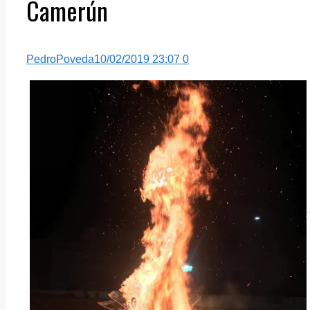
Camerún
PedroPoveda
10/02/2019 23:07
0