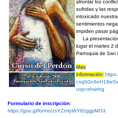
afrontar los confl
sufridas y las re
intoxicado nuestr
sentimientos nega
impiden pasar pág
La presentación 
lugar el martes 2 d
Parroquia de San
Más
información
:
https
csq5Gc6nH18wS
usp=sharing
Formulario de inscripción
:
https://goo.gl/forms/zsYZmtyWY82ggpMG3