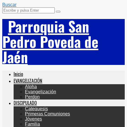
Buscar
Parroquia San
Pedro Poveda de
Jaén
Inicio
EVANGELIZACIÓN
Alpha
Evangelización
Perdon
DISCIPULADO
Catequesis
Primeras Comuniones
Jóvenes
Familia