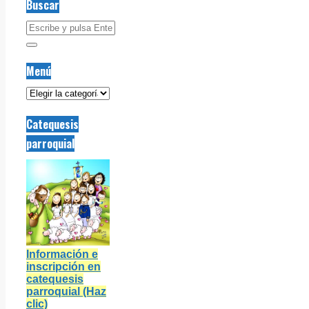
Buscar
Menú
Menú
Catequesis
parroquial
Información e
inscripción en
catequesis
parroquial (Haz
clic)