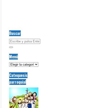
Buscar
Menú
Menú
Catequesis
parroquial