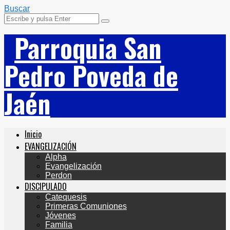
Buscar
Parroquia San
Pedro Poveda de
Jaén
Inicio
EVANGELIZACIÓN
Alpha
Evangelización
Perdon
DISCIPULADO
Catequesis
Primeras Comuniones
Jóvenes
Familia