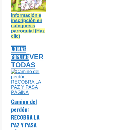
Información e
inscripción en
catequesis
parroquial (Haz
clic)
LO MÁS
VER
POPULAR
TODAS
Camino del
perdón:
RECOBRA LA
PAZ Y PASA