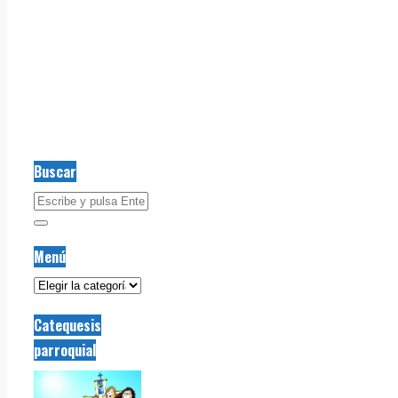
Buscar
Menú
Menú
Catequesis
parroquial