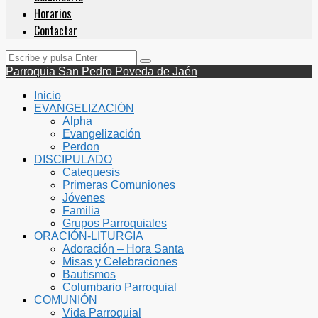
Horarios
Contactar
Parroquia San Pedro Poveda de Jaén
Inicio
EVANGELIZACIÓN
Alpha
Evangelización
Perdon
DISCIPULADO
Catequesis
Primeras Comuniones
Jóvenes
Familia
Grupos Parroquiales
ORACIÓN-LITURGIA
Adoración – Hora Santa
Misas y Celebraciones
Bautismos
Columbario Parroquial
COMUNIÓN
Vida Parroquial