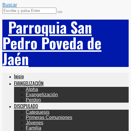
Buscar
Parroquia San
Pedro Poveda de
Jaén
Inicio
EVANGELIZACIÓN
Alpha
Evangelización
Perdon
DISCIPULADO
Catequesis
Primeras Comuniones
Jóvenes
Familia