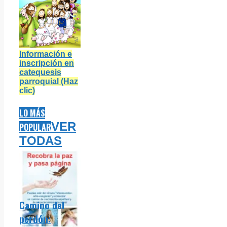
Información e
inscripción en
catequesis
parroquial (Haz
clic)
LO MÁS
VER
POPULAR
TODAS
Camino del
perdón: