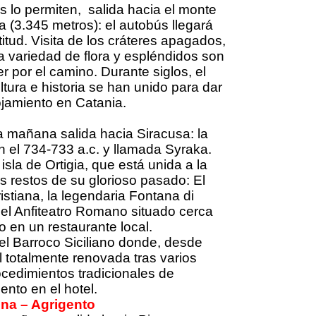
s lo permiten, salida hacia el monte
a (3.345 metros): el autobús llegará
itud. Visita de los cráteres apagados,
la variedad de flora y espléndidos son
 por el camino. Durante siglos, el
tura e historia se han unido para dar
ojamiento en Catania.
a mañana salida hacia Siracusa: la
 el 734-733 a.c. y llamada Syraka.
 isla de Ortigia, que está unida a la
los restos de su glorioso pasado: El
stiana, la legendaria Fontana di
y el Anfiteatro Romano situado cerca
o en un restaurante local.
del Barroco Siciliano donde, desde
 totalmente renovada tras varios
ocedimientos tradicionales de
nto en el hotel.
ina – Agrigento