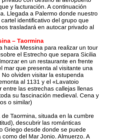
ue y facturación. A continuación
lia. Llegada a Palermo donde nuestro
artel identificativo del grupo que
 nos trasladará en autocar privado al
sina – Taormina
 hacia Messina para realizar un tour
 sobre el Estrecho que separa Sicilia
lmorzar en un restaurante en frente
l mar que presenta al visitante una
. No olviden visitar la estupenda
monta al 1131 y el «Lavatoio
entre las estrechas callejas llenas
toda su fascinación medieval. Cena y
s o similar)
 de Taormina, situada en la cumbre
itud), descubrir las románticas
atro Griego desde donde se puede
a como del Mar Jonio. Almuerzo. A