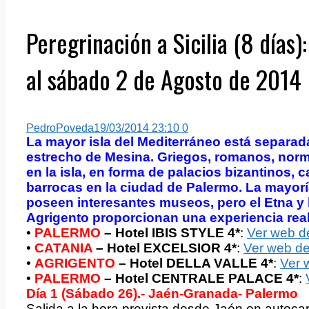
Peregrinación a Sicilia (8 días)
al sábado 2 de Agosto de 2014
PedroPoveda
19/03/2014 23:10
0
La mayor isla del Mediterráneo está separad
estrecho de Mesina. Griegos, romanos, norm
en la isla, en forma de palacios bizantinos, 
barrocas en la ciudad de Palermo. La mayorí
poseen interesantes museos, pero el Etna y 
Agrigento proporcionan una experiencia rea
•
PALERMO
– Hotel IBIS STYLE 4*
:
Ver web d
•
CATANIA
– Hotel EXCELSIOR 4*
:
Ver web de
•
AGRIGENTO
– Hotel DELLA VALLE 4*
:
Ver 
•
PALERMO
– Hotel CENTRALE PALACE 4*
:
Día 1 (Sábado 26).- Jaén-Granada- Palermo
Salida a la hora prevista desde Jaén en autocar