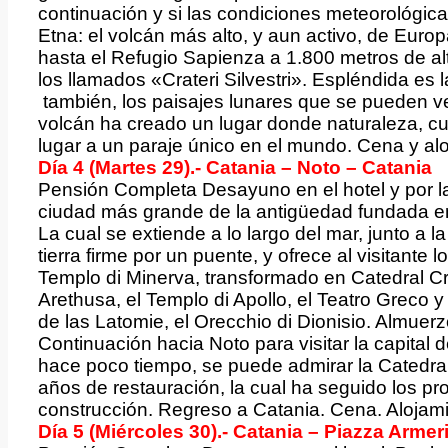
continuación y si las condiciones meteorológica
Etna: el volcán más alto, y aun activo, de Europ
hasta el Refugio Sapienza a 1.800 metros de alt
los llamados «Crateri Silvestri». Espléndida es 
también, los paisajes lunares que se pueden ver
volcán ha creado un lugar donde naturaleza, cul
lugar a un paraje único en el mundo. Cena y al
Día 4 (Martes 29).- Catania – Noto – Catania
Pensión Completa Desayuno en el hotel y por l
ciudad más grande de la antigüedad fundada en
La cual se extiende a lo largo del mar, junto a la
tierra firme por un puente, y ofrece al visitante 
Templo di Minerva, transformado en Catedral Cri
Arethusa, el Templo di Apollo, el Teatro Greco 
de las Latomie, el Orecchio di Dionisio. Almuerz
Continuación hacia Noto para visitar la capital 
hace poco tiempo, se puede admirar la Catedral
años de restauración, la cual ha seguido los pr
construcción. Regreso a Catania. Cena. Alojamie
Día 5 (Miércoles 30).- Catania – Piazza Armer