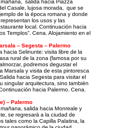
 mañana, salida hacia Piazza
 del Casale, lujosa morada, que se
 ejemplo de la época romana y donde
representan los usos y las
taurante local. Continuación hacia
 los Templos”. Cena. Alojamiento en el
Marsala – Segesta – Palermo
acia Selinunte: visita libre de la
asa rural de la zona (famosa por su
 almorzar, podremos degustar el
a Marsala y visita de esta pintoresca
 Salida hacia Segesta para visitar el
u singular arquitectura, sino también
. Continuación hacia Palermo. Cena.
ce) – Palermo
 mañana, salida hacia Monreale y
nte, se regresará a la ciudad de
 tales como la Capilla Palatina, la
tour panorámico de la ciudad.