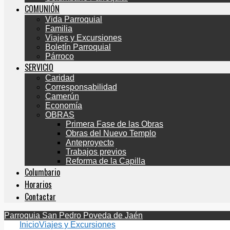
COMUNIÓN
Vida Parroquial
Familia
Viajes y Excursiones
Boletín Parroquial
Párroco
SERVICIO
Caridad
Corresponsabilidad
Camerún
Economía
OBRAS
Primera Fase de las Obras
Obras del Nuevo Templo
Anteproyecto
Trabajos previos
Reforma de la Capilla
Columbario
Horarios
Contactar
Parroquia San Pedro Poveda de Jaén
Inicio
Viajes y Excursiones