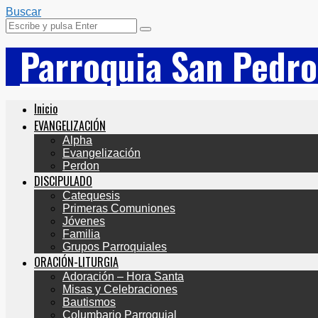
Buscar
Parroquia San Pedro
Inicio
EVANGELIZACIÓN
Alpha
Evangelización
Perdon
DISCIPULADO
Catequesis
Primeras Comuniones
Jóvenes
Familia
Grupos Parroquiales
ORACIÓN-LITURGIA
Adoración – Hora Santa
Misas y Celebraciones
Bautismos
Columbario Parroquial