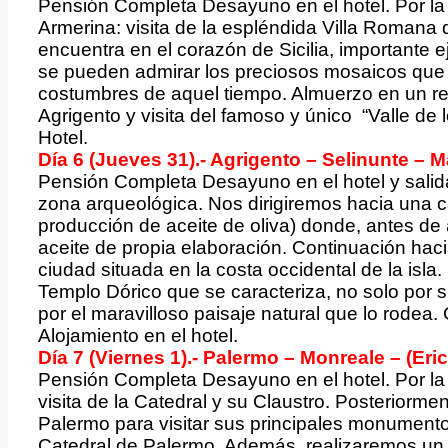
Pensión Completa Desayuno en el hotel. Por la
Armerina: visita de la espléndida Villa Romana
encuentra en el corazón de Sicilia, importante
se pueden admirar los preciosos mosaicos que 
costumbres de aquel tiempo. Almuerzo en un res
Agrigento y visita del famoso y único “Valle de
Hotel.
Día 6 (Jueves 31).- Agrigento – Selinunte – 
Pensión Completa Desayuno en el hotel y salida h
zona arqueológica. Nos dirigiremos hacia una c
producción de aceite de oliva) donde, antes de
aceite de propia elaboración. Continuación haci
ciudad situada en la costa occidental de la isla.
Templo Dórico que se caracteriza, no solo por s
por el maravilloso paisaje natural que lo rodea
Alojamiento en el hotel.
Día 7 (Viernes 1).- Palermo – Monreale – (Eri
Pensión Completa Desayuno en el hotel. Por la
visita de la Catedral y su Claustro. Posteriorme
Palermo para visitar sus principales monumentos
Catedral de Palermo. Además, realizaremos un 