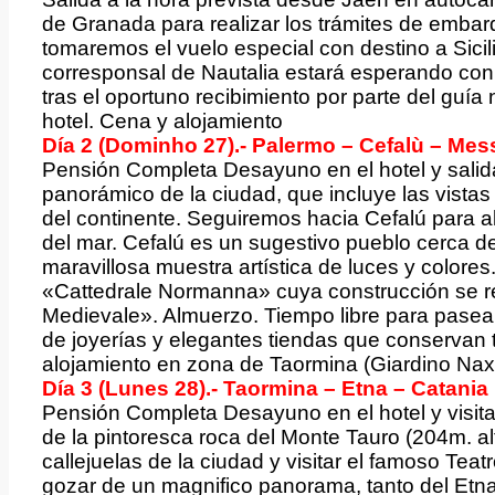
de Granada para realizar los trámites de embarq
tomaremos el vuelo especial con destino a Sici
corresponsal de Nautalia estará esperando con c
tras el oportuno recibimiento por parte del guía
hotel. Cena y alojamiento
Día 2 (Dominho 27).- Palermo – Cefalù – Mes
Pensión Completa Desayuno en el hotel y salida
panorámico de la ciudad, que incluye las vistas
del continente. Seguiremos hacia Cefalú para a
del mar. Cefalú es un sugestivo pueblo cerca de
maravillosa muestra artística de luces y colores
«Cattedrale Normanna» cuya construcción se re
Medievale». Almuerzo. Tiempo libre para pasear 
de joyerías y elegantes tiendas que conservan 
alojamiento en zona de Taormina (Giardino Naxo
Día 3 (Lunes 28).- Taormina – Etna – Catania
Pensión Completa Desayuno en el hotel y visita
de la pintoresca roca del Monte Tauro (204m. alt
callejuelas de la ciudad y visitar el famoso Te
gozar de un magnifico panorama, tanto del Etn