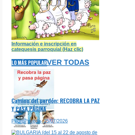
Información e inscripción en
catequesis parroquial (Haz clic)
VER TODAS
LO MÁS POPULAR
Camino del perdón: RECOBRA LA PAZ
Y PASA PÁGINA
PedroPoveda
- 25/07/2026