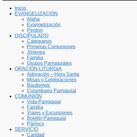
Inicio
EVANGELIZACIÓN
Alpha
Evangelización
Perdon
DISCIPULADO
Catequesis
Primeras Comuniones
Jóvenes
Familia
Grupos Parroquiales
ORACIÓN-LITURGIA
Adoración – Hora Santa
Misas y Celebraciones
Bautismos
Columbario Parroquial
COMUNIÓN
Vida Parroquial
Familia
Viajes y Excursiones
Boletín Parroquial
Párroco
SERVICIO
Caridad