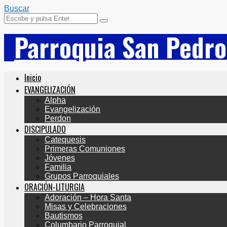
Buscar
Parroquia San Pedro
Inicio
EVANGELIZACIÓN
Alpha
Evangelización
Perdon
DISCIPULADO
Catequesis
Primeras Comuniones
Jóvenes
Familia
Grupos Parroquiales
ORACIÓN-LITURGIA
Adoración – Hora Santa
Misas y Celebraciones
Bautismos
Columbario Parroquial