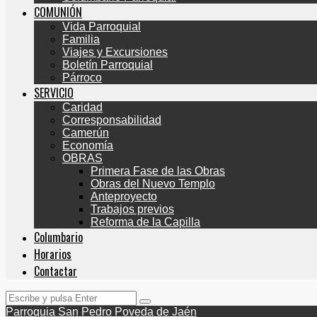
COMUNIÓN
Vida Parroquial
Familia
Viajes y Excursiones
Boletín Parroquial
Párroco
SERVICIO
Caridad
Corresponsabilidad
Camerún
Economía
OBRAS
Primera Fase de las Obras
Obras del Nuevo Templo
Anteproyecto
Trabajos previos
Reforma de la Capilla
Columbario
Horarios
Contactar
Parroquia San Pedro Poveda de Jaén