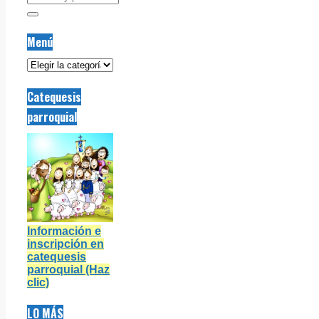
Menú
Menú
Catequesis
parroquial
Información e
inscripción en
catequesis
parroquial (Haz
clic)
LO MÁS