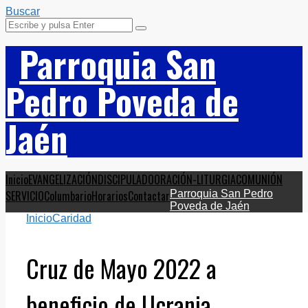
Buscar
Parroquia San
Pedro Poveda de
Jaén
Inicio
EVANGELIZACIÓN
DISCIPULADO
ORACIÓN-LITURGIA
COMUNIÓN
SERVICIO
Columbario
Horarios
Contactar
Parroquia San Pedro
Poveda de Jaén
Inicio
Caridad
Cruz de Mayo 2022 a
beneficio de Ucrania